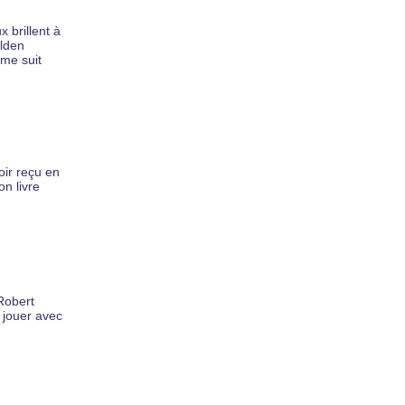
 brillent à
olden
 me suit
oir reçu en
on livre
Robert
à jouer avec