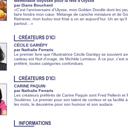
Mémorable odyssée pour la fête d'Ulysse
par Diane Bouchard
«C’est l’anniversaire d’Ulysse, mon Golden Doodle dont les yeux
faire fondre mon cœur. Mélange de caniche miniature et de G
Retriever, mon loulou tout frisé a un an aujourd’hui. Un an qu'il
partout…»
CÉCILE GARIÉPY
par Nathalie Ferraris
Le premier livre que l'illustratrice Cécile Gariépy se souvient av
cadeau est
Nuit d’orage
, de Michèle Lemieux. À ce jour, c’est s
préféré, toutes catégories confondues.
CARINE PAQUIN
par Nathalie Ferraris
Les créateurs préférés de Carine Paquin sont Fred Pellerin et 
Soulières. Le premier pour son talent de conteur et sa facilité 
les mots, le deuxième pour son humour et son audace.