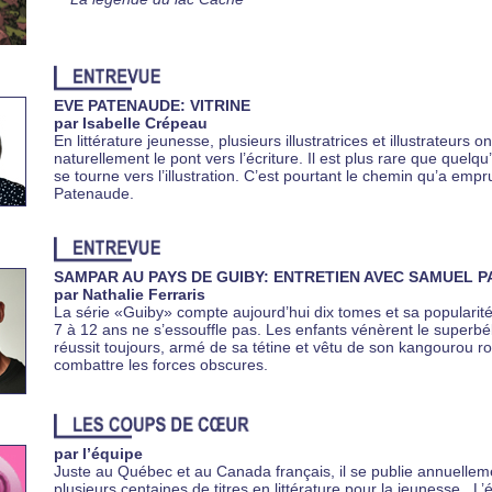
EVE PATENAUDE: VITRINE
par Isabelle Crépeau
En littérature jeunesse, plusieurs illustratrices et illustrateurs on
naturellement le pont vers l’écriture. Il est plus rare que quelqu’
se tourne vers l’illustration. C’est pourtant le chemin qu’a emp
Patenaude.
SAMPAR AU PAYS DE GUIBY: ENTRETIEN AVEC SAMUEL 
par Nathalie Ferraris
La série «Guiby» compte aujourd’hui dix tomes et sa popularit
7 à 12 ans ne s’essouffle pas. Les enfants vénèrent le superbé
réussit toujours, armé de sa tétine et vêtu de son kangourou r
combattre les forces obscures.
par l’équipe
Juste au Québec et au Canada français, il se publie annuellem
plusieurs centaines de titres en littérature pour la jeunesse. L