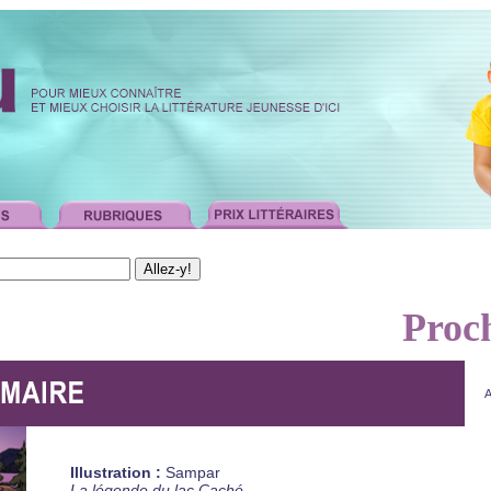
Proc
Illustration :
Sampar
La légende du lac Caché