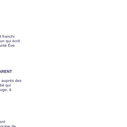
t franchi
un qui écrit
runté Ève
PARENT
é auprès des
bé qui
ouge, à
ent
’équipe de