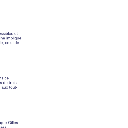
ssibles et
ine implique
e, celui de
ns ce
s de trois-
 aux tout-
 que Gilles
 ses