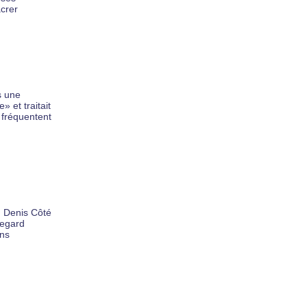
acrer
s une
» et traitait
 fréquentent
s, Denis Côté
regard
ons