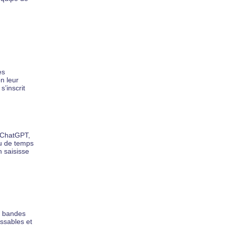
es
n leur
s’inscrit
t ChatGPT,
eu de temps
n saisisse
, bandes
ssables et