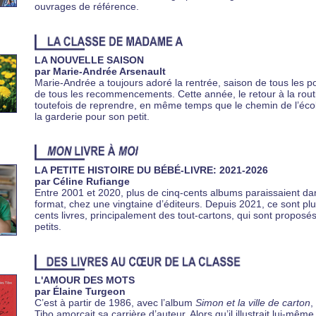
ouvrages de référence.
LA NOUVELLE SAISON
par Marie-Andrée Arsenault
Marie-Andrée a toujours adoré la rentrée, saison de tous les po
de tous les recommencements. Cette année, le retour à la rout
toutefois de reprendre, en même temps que le chemin de l’écol
la garderie pour son petit.
LA PETITE HISTOIRE DU BÉBÉ-LIVRE: 2021-2026
par Céline Rufiange
Entre 2001 et 2020, plus de cinq-cents albums paraissaient da
format, chez une vingtaine d’éditeurs. Depuis 2021, ce sont plu
cents livres, principalement des tout-cartons, qui sont proposés
petits.
L'AMOUR DES MOTS
par Élaine Turgeon
C’est à partir de 1986, avec l’album
Simon et la ville de carton
,
Tibo amorçait sa carrière d’auteur. Alors qu’il illustrait lui-même