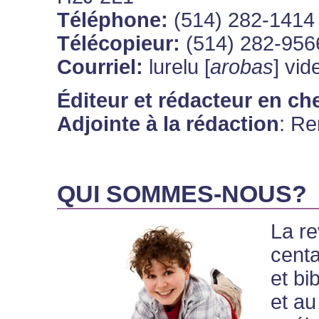
Téléphone:
(514) 282-1414
Télécopieur:
(514) 282-956
Courriel:
lurelu [
arobas
] vid
Éditeur et rédacteur en ch
Adjointe à la rédaction
: Re
QUI SOMMES-NOUS?
La r
centa
et bi
et au